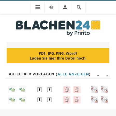
IHR DESIGN
PDf, JPG, PNG, Word?
Laden Sie
hier
Ihre Datei hoch.
AUFKLEBER VORLAGEN (
ALLE ANZEIGEN
)
«
»