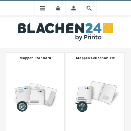
BELIEBTESTE PRÄSENTATIONSMAPPEN
(
ZUM KONFIGURATOR
)
Mappen Standard
Mappen Cellophaniert