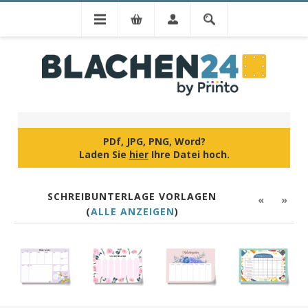
IHR DESIGN
PDf, JPG, PNG, Word?
Laden Sie
hier
Ihre Datei hoch.
SCHREIBUNTERLAGE VORLAGEN
«
»
(
ALLE ANZEIGEN
)